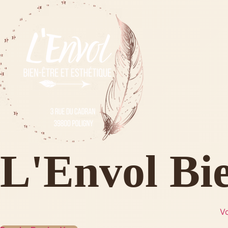
L'Envol Bie
Vo